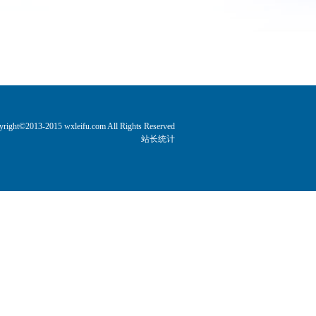
yright©2013-2015 wxleifu.com All Rights Reserved
站长统计