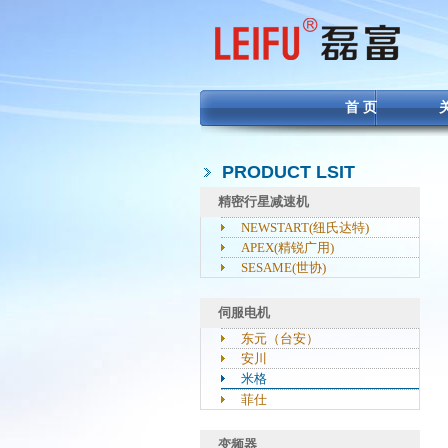
首 页
PRODUCT LSIT
精密行星减速机
NEWSTART(纽氏达特)
APEX(精锐广用)
SESAME(世协)
伺服电机
东元（台安）
安川
米格
菲仕
变频器